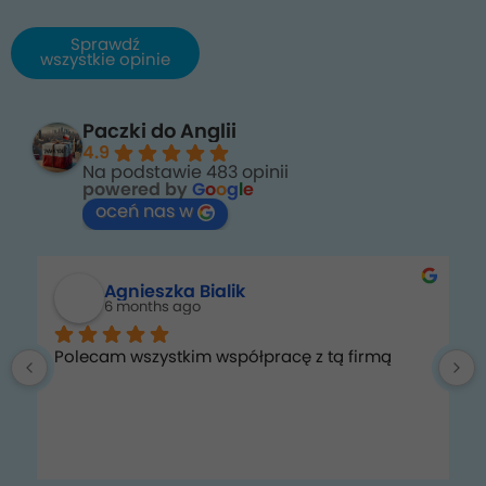
Sprawdź
wszystkie opinie
Paczki do Anglii
4.9
Na podstawie 483 opinii
powered by
G
o
o
g
l
e
oceń nas w
Agnieszka Bialik
6 months ago
Polecam wszystkim współpracę z tą firmą