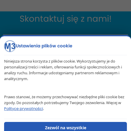
Skontaktuj się z nami!
Ustawienia plików cookie
Wyślij zapytanie
Zadzwoń Polska
Niniejsza strona korzysta z plików cookie. Wykorzystujemy je do
Zadzwoń Anglia
personalizacji treści i reklam, oferowania funkcji społecznościowych i
analizy ruchu. Informacje udostępniamy partnerom reklamowym i
analitycznym.
M3 Transport – Paczki do Anglii
ul. Okrzei 130
Prawo stanowi, że możemy przechowywać niezbędne pliki cookie bez
zgody. Do pozostałych potrzebujemy Twojego zezwolenia. Więcej w
42-300 Myszków
.
Polityce prywatności
+48 575 356 615
+44 7497 849 939
Zezwól na wszystkie
biuro@m3transport.pl