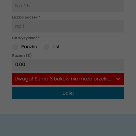
Liczba paczek
*
Co wysyłasz?
*
Paczka
List
Razem (£)
Uwaga! Suma 3 boków nie może przekraczać 180cm
Dalej