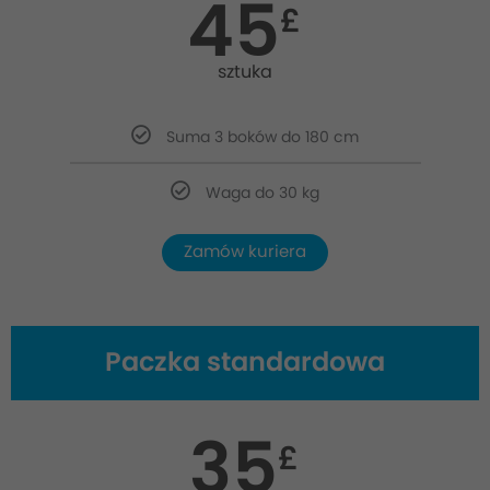
45
£
sztuka
Suma 3 boków do 180 cm
Waga do 30 kg
Zamów kuriera
Paczka standardowa
35
£