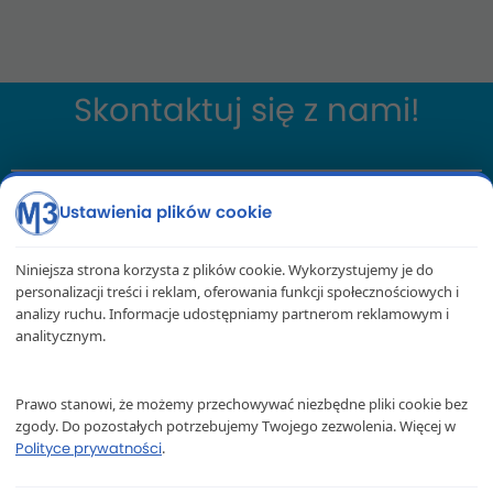
Skontaktuj się z nami!
Ustawienia plików cookie
Wyślij zapytanie
Zadzwoń Polska
Niniejsza strona korzysta z plików cookie. Wykorzystujemy je do
Zadzwoń Anglia
personalizacji treści i reklam, oferowania funkcji społecznościowych i
analizy ruchu. Informacje udostępniamy partnerom reklamowym i
analitycznym.
M3 Transport – Paczki do Anglii
ul. Okrzei 130
Prawo stanowi, że możemy przechowywać niezbędne pliki cookie bez
zgody. Do pozostałych potrzebujemy Twojego zezwolenia. Więcej w
42-300 Myszków
.
Polityce prywatności
+48 575 356 615