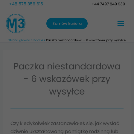
Przejdź
+48 575 356 615
+44 7497 849 939
do
treści
Zamów kuriera
Strona główna
Paczki
Paczka niestandardowa – 6 wskazówek przy wysyłce
Paczka niestandardowa
- 6 wskazówek przy
wysyłce
Czy kiedykolwiek zastanawiałeś się, jak wysłać
dziwnie ukształtowaną pamiątkę rodzinną lub